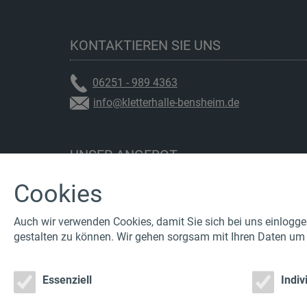
KONTAKTIEREN SIE UNS
06251 - 989 4363
info@kletterhalle-bensheim.de
UNSER ANGEBOT
Cookies
Team | Event
Impressionen | Rundgang
Kurse | Schulungen
Auch wir verwenden Cookies, damit Sie sich bei uns einloggen
Schulen | Vereine
gestalten zu können. Wir gehen sorgsam mit Ihren Daten um u
Kinder | Jugendliche
Infos
Essenziell
Indi