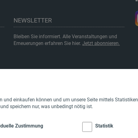
NEWSLETTER
Bleiben Sie informiert. Alle Veranstaltungen und
Erneuerungen erfahren Sie hier.
Jetzt abonnieren.
Öffnungszeiten
Preise
Anfahrt
 und einkaufen können und um unsere Seite mittels Statistiken f
Gutscheine
nd speichern nur, was unbedingt nötig ist.
Shop
Pinnwand
viduelle Zustimmung
Statistik
Newsletter
Unterbringung